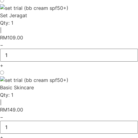
Set Jeragat
Qty:
1
|
RM
109.00
−
+
Basic Skincare
Qty:
1
|
RM
149.00
−
+