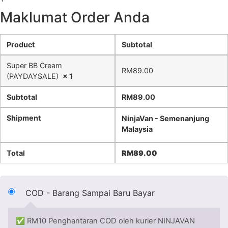
Maklumat Order Anda
Product
Subtotal
Super BB Cream
RM
89.00
(PAYDAYSALE)
× 1
Subtotal
RM
89.00
Shipment
NinjaVan - Semenanjung
Malaysia
Total
RM
89.00
COD - Barang Sampai Baru Bayar
✅ RM10 Penghantaran COD oleh kurier NINJAVAN