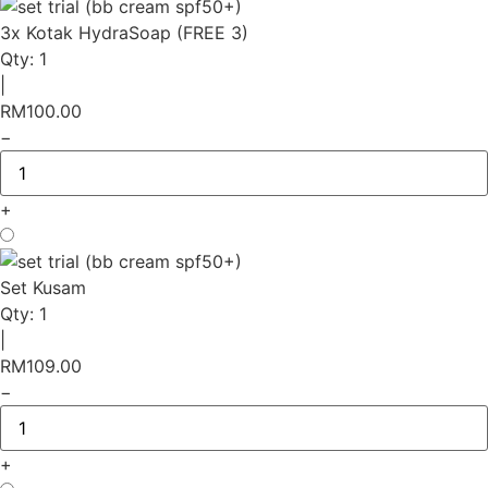
3x Kotak HydraSoap (FREE 3)
Qty:
1
|
RM
100.00
−
+
Set Kusam
Qty:
1
|
RM
109.00
−
+