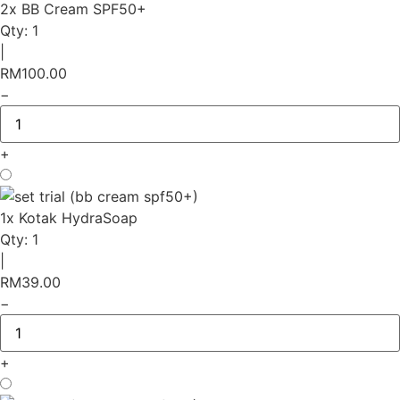
2x BB Cream SPF50+
Qty:
1
|
RM
100.00
−
+
1x Kotak HydraSoap
Qty:
1
|
RM
39.00
−
+