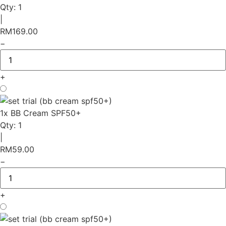
Qty:
1
|
RM
169.00
−
+
1x BB Cream SPF50+
Qty:
1
|
RM
59.00
−
+